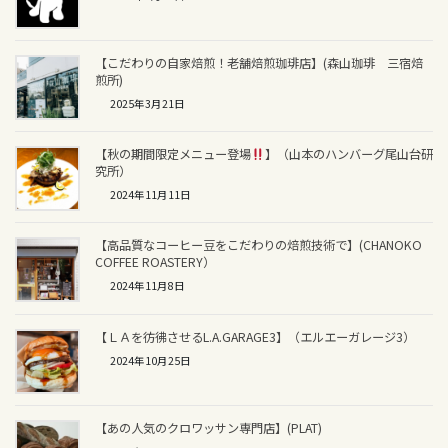
【こだわりの自家焙煎！老舗焙煎珈琲店】(森山珈琲 三宿焙
煎所)
2025年3月21日
【秋の期間限定メニュー登場
】（山本のハンバーグ尾山台研
究所）
2024年11月11日
【高品質なコーヒー豆をこだわりの焙煎技術で】(CHANOKO
COFFEE ROASTERY）
2024年11月8日
【ＬＡを彷彿させるL.A.GARAGE3】（エルエーガレージ3）
2024年10月25日
【あの人気のクロワッサン専門店】(PLAT)