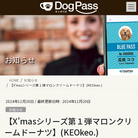
コ
ナ
ン
ビ
テ
ゲ
ン
ー
ツ
シ
へ
ョ
ス
ン
キ
に
ッ
移
お知らせ
プ
動
HOME
お知らせ
【X’masシリーズ第１弾マロンクリームドーナツ】(KEOkeo.)
2024年11月20日
/ 最終更新日時 :
2024年11月20日
お知らせ
【X’masシリーズ第１弾マロンクリ
ームドーナツ】(KEOkeo.)