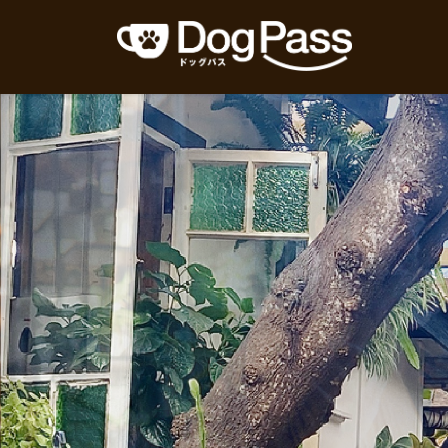
コ
ナ
ン
ビ
テ
ゲ
ン
ー
ツ
シ
へ
ョ
ス
ン
キ
に
ッ
移
プ
動