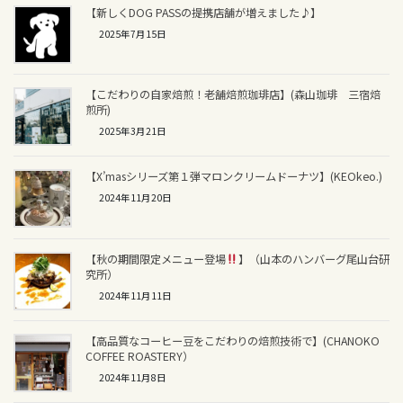
【新しくDOG PASSの提携店舗が増えました♪】
2025年7月15日
【こだわりの自家焙煎！老舗焙煎珈琲店】(森山珈琲 三宿焙
煎所)
2025年3月21日
【X’masシリーズ第１弾マロンクリームドーナツ】(KEOkeo.)
2024年11月20日
【秋の期間限定メニュー登場
】（山本のハンバーグ尾山台研
究所）
2024年11月11日
【高品質なコーヒー豆をこだわりの焙煎技術で】(CHANOKO
COFFEE ROASTERY）
2024年11月8日