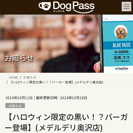
コ
ナ
ン
ビ
テ
ゲ
ン
ー
ツ
シ
へ
ョ
ス
ン
キ
に
ッ
移
お知らせ
プ
動
HOME
お知らせ
【ハロウィン限定の黒い！？バーガー登場】(メデルデリ奥沢店)
2024年10月11日
/ 最終更新日時 :
2024年10月18日
お知らせ
【ハロウィン限定の黒い！？バーガ
ー登場】(メデルデリ奥沢店)