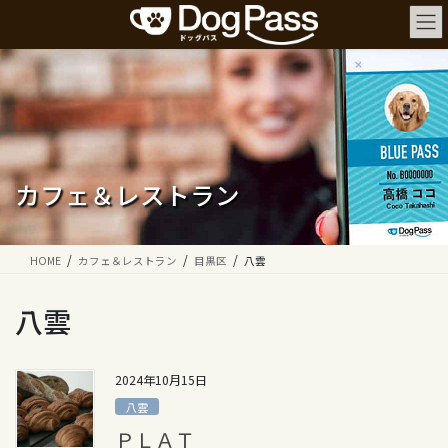
コ
ナ
ン
ビ
テ
ゲ
ン
ー
ツ
シ
へ
ョ
ス
ン
キ
に
ッ
移
カフェ＆レストラン
プ
動
HOME
カフェ＆レストラン
目黒区
八雲
八雲
2024年10月15日
八雲
ＰＬＡＴ