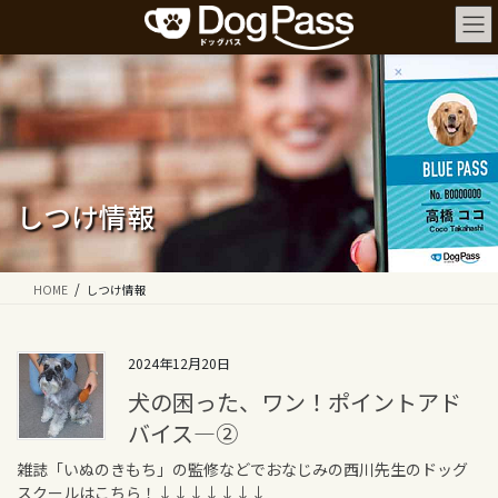
コ
ナ
ン
ビ
テ
ゲ
ン
ー
ツ
シ
へ
ョ
ス
ン
キ
に
ッ
移
しつけ情報
プ
動
HOME
しつけ情報
2024年12月20日
犬の困った、ワン！ポイントアド
バイス—②
雑誌「いぬのきもち」の監修などでおなじみの西川先生のドッグ
スクールはこちら！↓↓↓↓↓↓↓