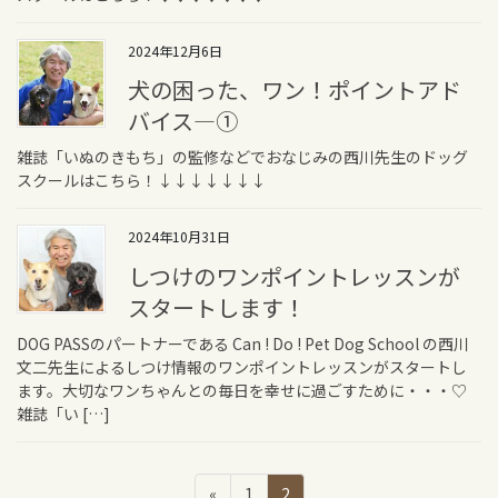
2024年12月6日
犬の困った、ワン！ポイントアド
バイス—①
雑誌「いぬのきもち」の監修などでおなじみの西川先生のドッグ
スクールはこちら！↓↓↓↓↓↓↓
2024年10月31日
しつけのワンポイントレッスンが
スタートします！
DOG PASSのパートナーである Can ! Do ! Pet Dog School の西川
文二先生によるしつけ情報のワンポイントレッスンがスタートし
ます。大切なワンちゃんとの毎日を幸せに過ごすために・・・♡
雑誌「い […]
投
固
固
«
1
2