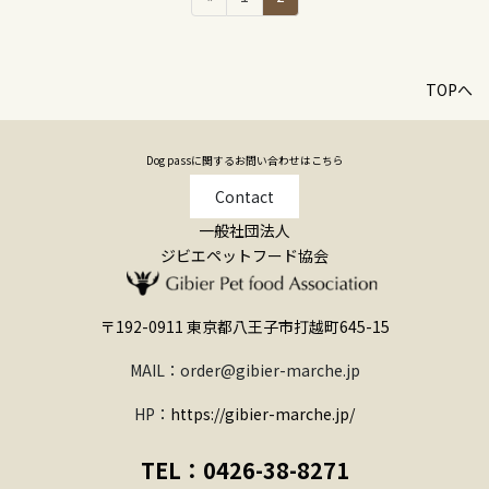
稿
定
定
ペ
ペ
の
ー
ー
ペ
TOPへ
ジ
ジ
ー
ジ
Dog passに関するお問い合わせはこちら
送
Contact
り
一般社団法人
ジビエペットフード協会
〒192-0911 東京都八王子市打越町645-15
MAIL：order@gibier-marche.jp
HP：
https://gibier-marche.jp/
TEL：0426-38-8271