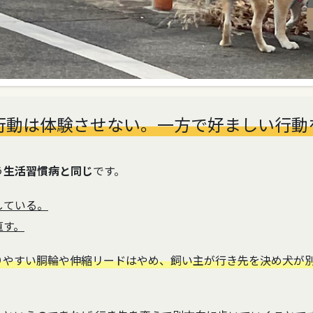
行動は体験させない。一方で好ましい行動
う
生活習慣病と同じ
です。
している。
直す。
りやすい胴輪や伸縮リードはやめ、飼い主が行き先を決め犬が