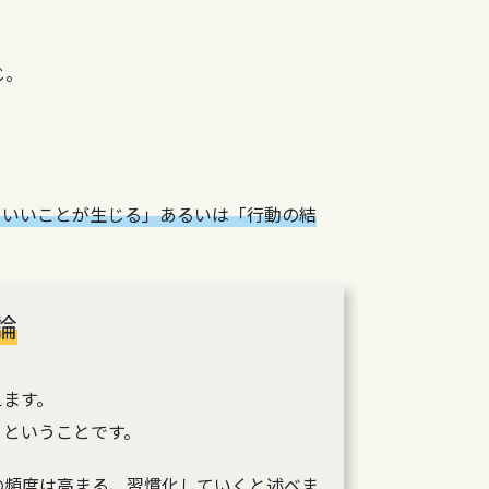
じ。
、いいことが生じる」あるいは「行動の結
論
えます。
、ということです。
の頻度は高まる、習慣化していくと述べま