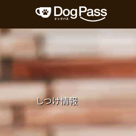
コ
ナ
ン
ビ
テ
ゲ
ン
ー
ツ
シ
へ
ョ
ス
ン
キ
に
ッ
移
プ
動
しつけ情報