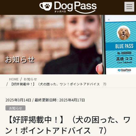
コ
ナ
ン
ビ
テ
ゲ
ン
ー
ツ
シ
へ
ョ
ス
ン
キ
に
ッ
移
お知らせ
プ
動
HOME
お知らせ
【好評掲載中！】（犬の困った、ワン！ポイントアドバイス 7）
2025年3月14日
/ 最終更新日時 :
2025年4月17日
お知らせ
【好評掲載中！】（犬の困った、ワ
ン！ポイントアドバイス 7）