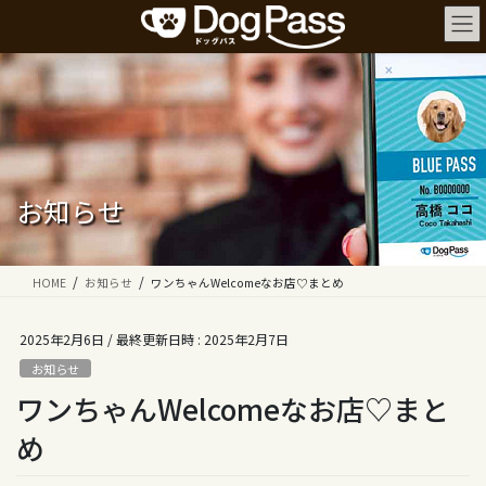
コ
ナ
ン
ビ
テ
ゲ
ン
ー
ツ
シ
へ
ョ
ス
ン
キ
に
ッ
移
お知らせ
プ
動
HOME
お知らせ
ワンちゃんWelcomeなお店♡まとめ
2025年2月6日
/ 最終更新日時 :
2025年2月7日
お知らせ
ワンちゃんWelcomeなお店♡まと
め