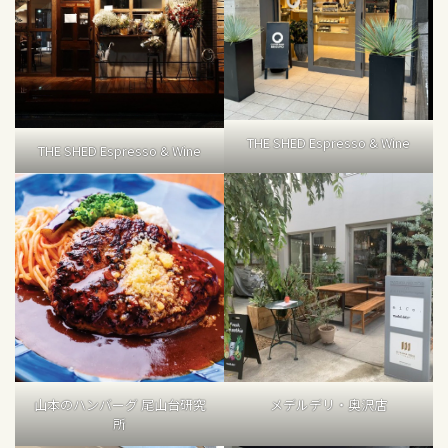
THE SHED Espresso & Wine
THE SHED Espresso & Wine
山本のハンバーグ 尾山台研究
メデルデリ・奥沢店
所