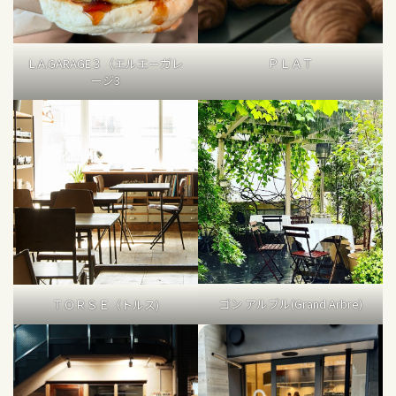
L.A.GARAGE３（エルエーガレ
ＰＬＡＴ
ージ3
ゴン アルブル(Grand Arbre)
ＴＯＲＳＥ（トルス)