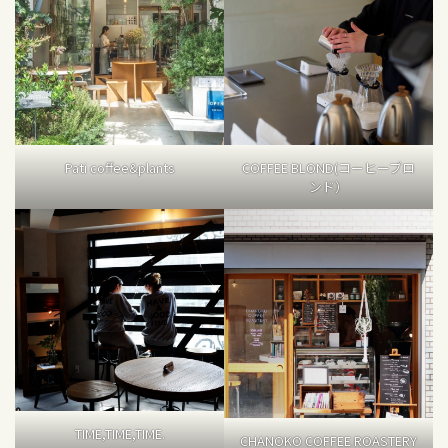
Pati coffee&plants
COFFEE BLOND(コーヒーブロ
ンド）
TIME,TIME,TIME.
CHANOKO COFFEE ROASTERY