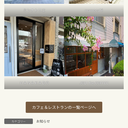
ミンナトリエ
mamocafé
ＨＡＮＡＫＡＤＯ
JOLT the COFFEE
カフェ＆レストランの一覧ページへ
お知らせ
カテゴリー