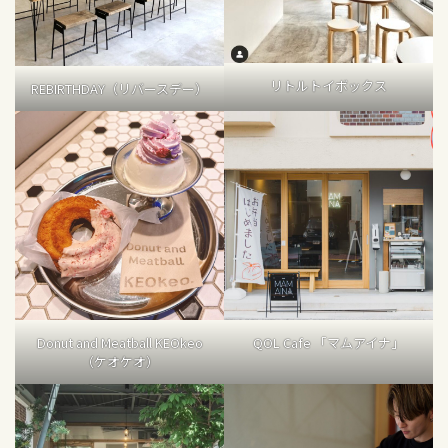
リトルトイボックス
REBIRTHDAY（リバースデー）
Donut and Meatball KEOkeo
QOL Cafe 「マムアイナ」
（ケオケオ）