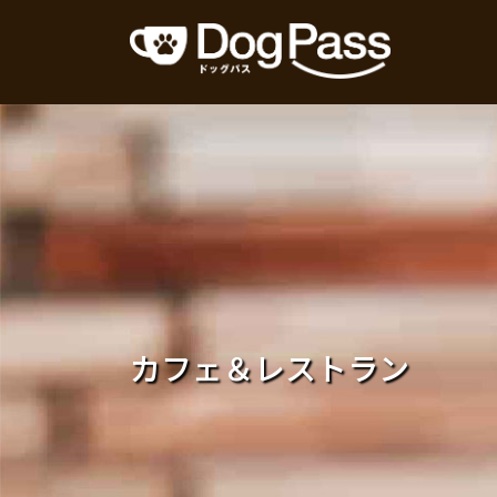
コ
ナ
ン
ビ
テ
ゲ
ン
ー
ツ
シ
へ
ョ
ス
ン
キ
に
ッ
移
プ
動
カフェ＆レストラン